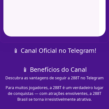
📱 Canal Oficial no Telegram!
📱 Benefícios do Canal
Descubra as vantagens de seguir a 288T no Telegram
Para muitos jogadores, a 288T é um verdadeiro lugar
de conquistas — com atrações envolventes, a 288T
Brasil se torna irresistivelmente atrativa.