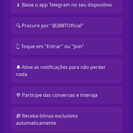
📱 Baixe o app Telegram no seu dispositivo
🔍 Procure por "@288TOficial"
👆 Toque em "Entrar" ou "Join"
🔔 Ative as notificações para não perder
nada
💬 Participe das conversas e interaja
🎁 Receba bônus exclusivos
automaticamente