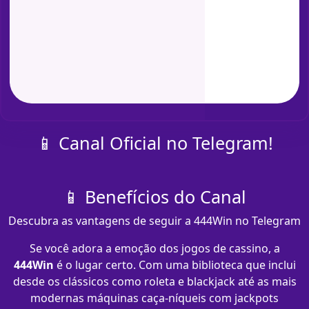
📱 Canal Oficial no Telegram!
📱 Benefícios do Canal
Descubra as vantagens de seguir a 444Win no Telegram
Se você adora a emoção dos jogos de cassino, a
444Win
é o lugar certo. Com uma biblioteca que inclui
desde os clássicos como roleta e blackjack até as mais
modernas máquinas caça-níqueis com jackpots