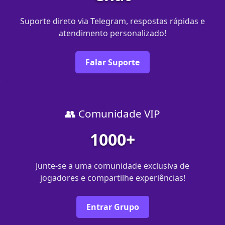
Suporte direto via Telegram, respostas rápidas e
atendimento personalizado!
Falar Suporte
👥 Comunidade VIP
1000+
Junte-se a uma comunidade exclusiva de
jogadores e compartilhe experiências!
Entrar Grupo