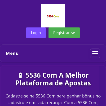
Login
Registrar-se
Menu
📱 5536 Com A Melhor
Plataforma de Apostas
Cadastre-se na 5536 Com para ganhar bônus no
cadastro e em cada recarga. Com a 5536 Com,